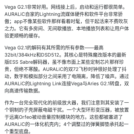
Vega G2.1非常好用。网线接上后，启动和运行都很简单。
AURALiC自家的Lightning流媒体硬件和软件平台非常骄
傲；app不像某些软件那样看着时髦，但干起活来不费吹灰
之力。它有多房间、无间歇播放、本地播放列表和让用户体
验更顺畅的缓存。
Vega G2.1的解码有其所需的所有参数——最高
32bit/384kHz和DSD512。其核心是特殊魔改版本的最新
版ESS Sabre解码器，虽不像市面上某些定制芯片那样珍
贵，但绝不寒酸。AURALiC的双72飞秒时钟很好处理了抖
动，数字和模拟部分之间采用了电隔离，降低了噪声。通过
AURALiC的Lightning Link连接Vega与Aries G2.1转盘，双
向高速传输数据。
作为一台完全现代化的前级放大器，我们注意到其安装了一
个铜制的子壳屏蔽电磁干扰。一个大型环形变压器，被放置
于远离Orfeo被动音量控制模块的地方。这些都被塞进了
AURALiC的一体化机壳内；4个调整过的弹簧脚垫承托起一
个重型底盘。