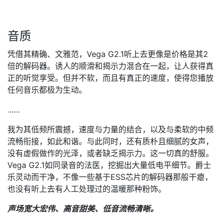
音质
凭借其精确、文雅范，Vega G2.1听上去更像是价格是其2
倍的解码器。诱人的顺滑和揭示力混合在一起，让人获得真
正的听觉享受。但并不软，而且有真正的速度，使得您播放
任何音乐都极为生动。
……
我为其低频所震撼，速度与力量的结合，以及与柔软的中频
流畅衔接，如此和谐。与此同时，还有质朴且细腻的女声，
没有虚假做作的光泽，或者缺乏揭示力。这一切真的舒服。
Vega G2.1如同录音的法医，挖掘出大量低电平细节。爵士
乐灵动而干净，不像一些基于ESS芯片的解码器那般干瘪，
也没有听上去有人工处理过的温暖那种粉饰。
声场宽大宏伟、高音甜美、低音流畅清晰。