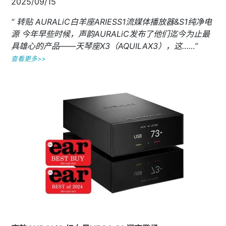
2025/09/15
“ 转贴 AURALiC白羊座ARIESS1流媒体播放器&S1纯净电
源 今年早些时候，声韵AURALiC发布了他们迄今为止最
具雄心的产品——天琴座X3（AQUILAX3），这……”
查看更多>>