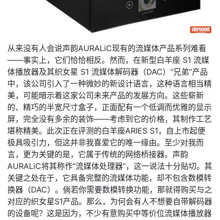
从来没有人会说声韵AURALiC现有的流媒体产品系列难看
——事实上，它们恰恰相反。然而，在新型白羊座 S1 流媒
体播放器及其织女星 S1 流媒体解码器（DAC）“兄弟”产品
中，该公司引入了一种微妙的新设计语言，这种语言相当精
美，可能暗示着这家公司未来产品的发展方向。这些崭新
的、精巧的半宽尺寸盒子，正面配有一个低调而优雅的显示
屏，完全没有多余的装饰——考虑到它的价格，其制作工艺
堪称精美。此次正在评测的白羊座ARIES S1，自上市起便
极具吸引力，但这并非我喜爱它的唯一缘由。至少对我而
言，更为关键的是，它属于传统的网络桥接器。声韵
AURALiC将其称作“流媒体处理器”，这一说法十分贴切。其
关键之处在于，它具备完整的流媒体功能，却不包含数模转
换器（DAC）。倘若你需要数模转换功能，那就得购买与之
对应的织女星S1产品。那么，为何会有人不想要自带解码器
的设备呢？这是因为，不少有意购买中等价位流媒体播放器