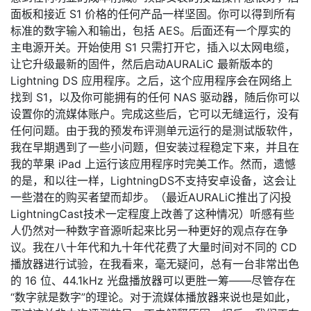
面板和接近 S1 价格的任何产品一样坚固。你可以得到所有
标准的数字输入和输出，包括 AES。后面还有一个厚实的
主电源开关。开始使用 S1 只需打开它，插入以太网电缆，
让它升级最新的固件，然后启动AURALiC 最新版本的
Lightning DS 应用程序。之后，这个应用程序会在网络上
找到 S1，以及你可能拥有的任何 NAS 驱动器，随后你可以
设置你的流媒体账户。完成这些后，它可以无缝运行，没有
任何问题。由于我的预发布评测单元运行的是测试版软件，
我在早期遇到了一些小问题，但安装过程稳定下来，并且在
我的苹果 iPad 上运行该应用程序时完美工作。然而，遗憾
的是，和以往一样，LightningDS不支持安卓设备，这会让
一些潜在的购买者望而却步。（最近AURALiC推出了闪投
LightningCast技术一定程度上改善了这种情况）听感有些
人仍然对一种数字音源听起来比另一种更好的观点存在争
议。我在八十年代和九十年代花费了大量时间对不同的 CD
播放器进行试验，在我看来，毫无疑问，总有一台非常出色
的 16 位、44.1kHz 光盘播放器可以更胜一筹——尽管存在
“数字就是数字”的理论。对于流媒体播放器来说也是如此，