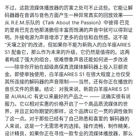
不过，这款流媒体播放器的厉害之处可不止这些。它能让解
码器器在音调与音色方面产生一种异常真实的回放效果——
从 R.E.M.乐队的《Talk About the Passion》中彼得·巴克
的里肯巴克吉他那清脆但丰富而饱满的声音中就可以得到证
明。外接电源为声音增添了更多的自信和自然感。这不是
“天壤之别”的改进，但如果你不能为新购入的白羊座ARIES
S1 配备它，那么作为未来的升级，它仍然是值得的。这两
者构成了强大的组合，很难想象声音还能如何进一步改进
——除非你开始在超级高保真流媒体解码器上投入巨额资
金。即使单独使用，白羊座ARIES S1 在很大程度上也仅受
其所连接的解码器的声音限制——当然，还有你正在播放的
音乐文件的质量。结论：对我来说，新款白羊座ARIES S1
是 AURALiC 有史以来最好的产品之一 —— 这确实很有说
服力。它以相对实惠的价格开启了一个高品质流媒体的世
界，并且正如你期望的那样，这个品牌以它一贯的调性做到
了这一点。对于那些已经有了自己熟悉和喜爱的 解码器的
人来说，这是一个无需思考的选择。操作流畅，制作精美，
设计精良，如果你正在寻找一款专业的流媒体播放器，那么