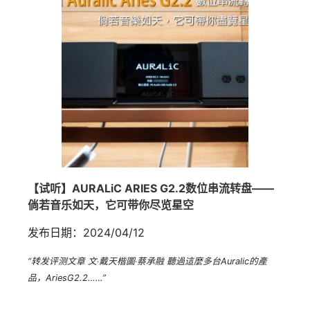
【试听】AURALiC ARIES G2.2数位串流转盘——
倘若音乐如天，它可带你尽览星空
发布日期：2024/04/12
“转发评测文章 文‧戴天楷圖‧蔡承融 聽過這麼多台Auralic的產
品，AriesG2.2……”