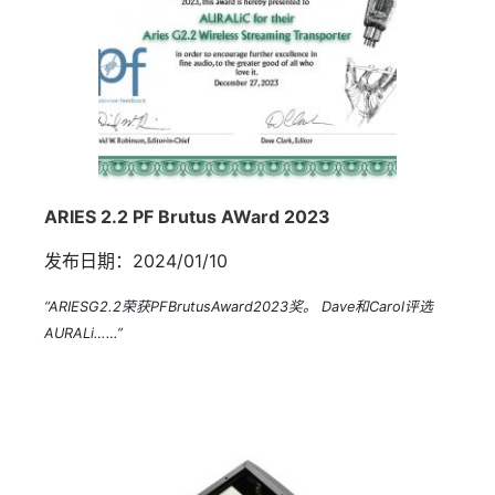
ARIES 2.2 PF Brutus AWard 2023
发布日期：2024/01/10
“ARIESG2.2荣获PFBrutusAward2023奖。 Dave和Carol评选
AURALi……”