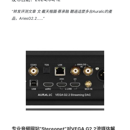
“转发评测文章 文‧戴天楷圖‧蔡承融 聽過這麼多台Auralic的產
品，AriesG2.2……”
专业音频网站“Stereonet”对VEGA G2.2流媒体解