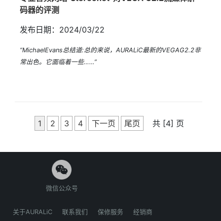
码器的评测
发布日期：2024/03/22
“MichaelEvans总结道:总的来说，AURALiC最新的VEGAG2.2非
常出色。它面临着一些……”
1
2
3
4
下一页
尾页
共 [4] 页
微信公众号
关于AURALiC
联系我们
保修服务
经销商