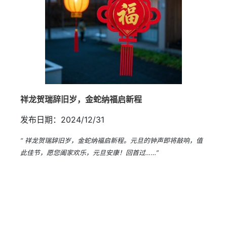
祥龙贺瑞辞旧岁，金蛇纳福启新程
发布日期：2024/12/31
“ 祥龙贺瑞辞旧岁，金蛇纳福启新程。元旦的钟声即将敲响，值
此佳节，愿您阖家欢乐，元旦安康！回首过……”