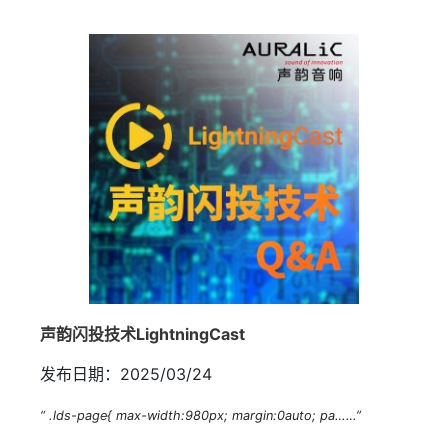
声韵闪投技术LightningCast
发布日期：2025/03/24
“ .lds-page{ max-width:980px; margin:0auto; pa……”