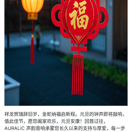
祥龙贺瑞辞旧岁，金蛇纳福启新程。元旦的钟声即将敲响，
值此佳节，愿您阖家欢乐，元旦安康！回首过往，
AURALiC 声韵音响承蒙您长久以来的支持与厚爱，每一步