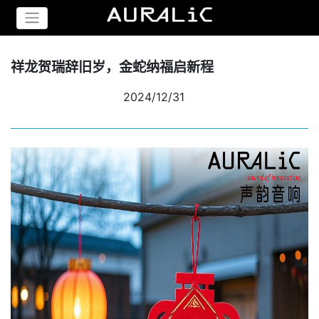
祥龙贺瑞辞旧岁，金蛇纳福启新程
2024/12/31