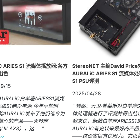
C ARIES S1 流媒体播放器:各方
StereoNET 主编David Price
出色
AURALiC ARIES S1 流媒
S1 PSU评测
9/15
2025/04/28
AURALiC白羊座ARIESS1流媒
器&S1纯净电源 今年早些时
“ 转贴：大卫·普莱斯对白羊座S
韵AURALiC发布了他们迄今为
体处理器进行了评测并得出结论
雄心的产品——天琴座
我来说，新款白羊座ARIESS1
QUILAX3），这……”
AURALiC有史以来最好的产
——这确实很有说服力。它以
>>