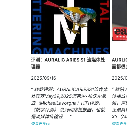
评测：AURALiC ARIES S1 流媒体处
AURLi
理器
面都很
2025/09/16
2025/0
“ 转载评测：AURALiCARIESS1流媒体
“ 转贴 
处理器May29,2025迈克尔•拉沃尔尼
体播放
亚（MichaelLavorgna）HiFi评测，
候，声
《数字评测》 说到网络播放器，也就
止最具
是流媒体传输设……”
X3（A
查看更多>>
查看更多