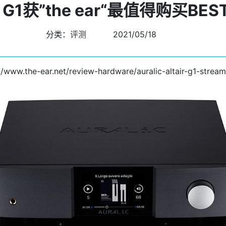
R G1获”the ear“最值得购买BES
分类：
评测
2021/05/18
//www.the-ear.net/review-hardware/auralic-altair-g1-strea