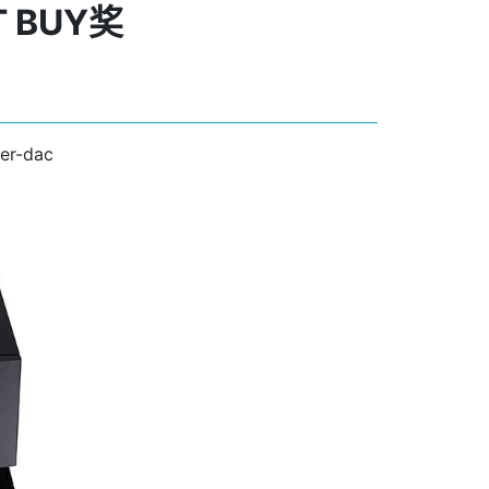
T BUY奖
mer-dac