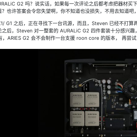
买 AURALiC G2 吗？说实话，如果每一次评论之后都考虑把器材
道？也许答案会令您失望啊，你不知道也没损失，不用去知道吧
ioso K1/ G1 之后，正在寻找下一台讯源，而且，Steven 已经不打
Steven 对一整套的 AURALiC G2 四件套装十分感兴趣，
，ARIES G2 会不会制作一台支援 roon core 的版本， 