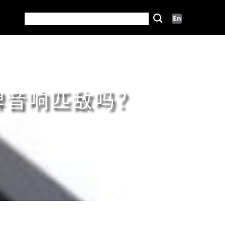
名牌音响匹敌吗？