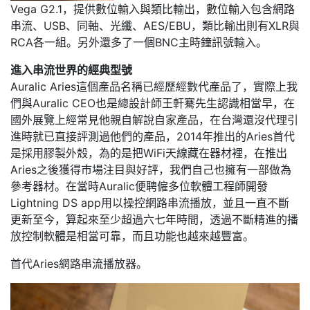
Vega G2.1，提供數位輸入與類比輸出，數位輸入包含網路
串流、USB、同軸、光纖、AES/EBU，類比輸出則有XLR與
RCA各一組。另外還多了一個BNC主時鐘訊號輸入。
進入串流世界的經典型號
Auralic Aries這個產品名稱已經歷經數代產品了，實際上我
們與Auralic CEO也是總設計師王軒騫先生認識相當早，在
國外展覽上經常見他親自解說自家產品，在台灣還沒代理引
進時就已直接評測過他們的產品，2014年推出的Aries首代
是採用膠製外殼，為的是把WiFi天線藏在器材裡，在推出
Aries之後獲得市場注目與好評，我們自己也擁有一部做為
參考器材。在當時Auralic便聘僱多位軟體工程師開發
Lightning DS app用以操控網路串流播放，並且一直不斷
更新至今，算起來至少超過六七年時間，透過不斷精進的播
放控制軟體是相當可靠，而且功能也越來越豐富。
首代Aries網路串流播放器。