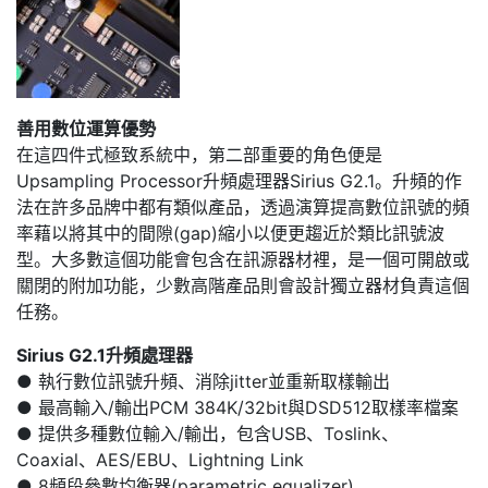
善用數位運算優勢
在這四件式極致系統中，第二部重要的角色便是
Upsampling Processor升頻處理器Sirius G2.1。升頻的作
法在許多品牌中都有類似產品，透過演算提高數位訊號的頻
率藉以將其中的間隙(gap)縮小以便更趨近於類比訊號波
型。大多數這個功能會包含在訊源器材裡，是一個可開啟或
關閉的附加功能，少數高階產品則會設計獨立器材負責這個
任務。
Sirius G2.1升頻處理器
● 執行數位訊號升頻、消除jitter並重新取樣輸出
● 最高輸入/輸出PCM 384K/32bit與DSD512取樣率檔案
● 提供多種數位輸入/輸出，包含USB、Toslink、
Coaxial、AES/EBU、Lightning Link
● 8頻段參數均衡器(parametric equalizer)