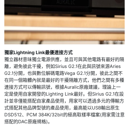
獨家Lightning Link最優連接方式
獨立器材意味獨立電源供應，並且可與其他電路有最好的隔
離，避免彼此干擾，例如Sirius G2.1在此與訊號來源Aries
G2.1分開，也與數位解碼電路Vega G2.1分開，彼此之間不
在同一個箱體內就是最好的干擾隔離方式，他們之間有多種
連接方式可以傳輸訊號，根據Auralic原廠建議，理論上一
定是使用自家開發的Lighting Link最好。但Sirius G2.1在設
計並非僅能搭配自家產品使用，用家可以透過多元的傳輸方
式搭配其他品牌型號的產品使用，最高能以USB輸出原生
DSD512、PCM 384K/32bit的極高取樣率檔案(用家需注意
搭配的DAC原廠規格)。