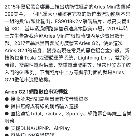
2015年慕尼黑音響展上推出功能性極高的Aries Mini售價僅
399美金，一個巴掌大小卻擁有完整的數位串流功能與不只
一組的數位/類比輸出，ES9018K2M解碼晶片，最高支援4
倍DSD，當年透過網路銷售迅速席捲歐美市場，2016年時
王先生告訴我這部Aries Mini在很短時間內至少賣出數千
部。2017年慕尼黑音響展再度發表Aries G2，便是這次
Aries G2.1的前身，變身為現在常見的黑色鋁合金外殼，新
技術包含Tesla G2硬體運算系統，Lightning Link，雙飛秒
時鐘，雙線性電源供應，雙重電流隔離等，後來也發表了較
入門的G1系列。下面照片中上方有顯示封面的就是Aries
G2.1數位串流播放機。
Aries G2.1網路數位串流轉盤
● 接收並處理網路與串流數位音樂檔案
● 提供無線與有線的網路輸入連接
● 直接連接Tidal、Qobuz、Spotify、網路電台等線上音樂
服務
● 支援DLNA/UPNP、AirPlay
● 可外接USB音樂硬碟