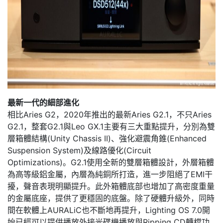
最新一代的細部進化
相比Aries G2，2020年推出的最新Aries G2.1，不只Aries
G2.1，整套G2.1與Leo GX.1主要有三大重點提升，分別為雙
層箱體結構(Unity Chassis II)、強化避震角錐(Enhanced
Suspension System)及線路優化(Circuit
Optimizations)。G2.1使用全新的雙層箱體設計，外層箱體
為高等級鋁金屬，內層為純銅所打造，進一步阻絕了EMI干
擾，聲音表現明顯提升。此外箱體底部也增加了高密度重量
的金屬底座，提供了更穩固的底盤。除了硬體升級外，同時
間在軟體上AURALiC也不斷地再提升，Lighting OS 7.0開
始已經可以提供播放外接光碟機播放與Ripping CD轉檔功