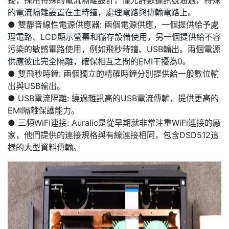
擾，採用特殊的電流隔離設計，僅允許數據訊號通過，特殊
的電流隔離設置在主時鐘，處理電路與傳輸電路上。
● 雙靜音線性電源供應器: 兩個電源供應，一個提供給予處
理電路、LCD顯示螢幕和儲存設備使用，另一個提供給不容
污染的敏感電路使用，例如飛秒時鐘、USB輸出。兩個電源
供應彼此完全隔離，確保相互之間的EMI干擾為0。
● 雙飛秒時鐘: 兩個獨立的精確時鐘分別提供給一般數位輸
出與USB輸出。
● USB電流隔離: 繞過雜訊高的USB電流傳輸，提供更高的
EMI隔離保護能力。
● 三頻WiFi連接: Auralic是從早期就非常注重WiFi連接的廠
家，他們提供的連接規格與有線連接相同，包含DSD512這
樣的大型資料傳輸。