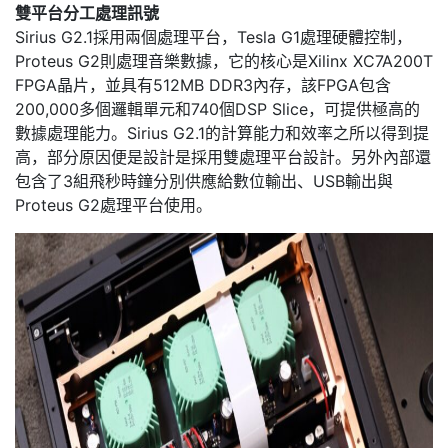
雙平台分工處理訊號
Sirius G2.1採用兩個處理平台，Tesla G1處理硬體控制，
Proteus G2則處理音樂數據，它的核心是Xilinx XC7A200T
FPGA晶片，並具有512MB DDR3內存，該FPGA包含
200,000多個邏輯單元和740個DSP Slice，可提供極高的
數據處理能力。Sirius G2.1的計算能力和效率之所以得到提
高，部分原因便是設計是採用雙處理平台設計。另外內部還
包含了3組飛秒時鐘分別供應給數位輸出、USB輸出與
Proteus G2處理平台使用。