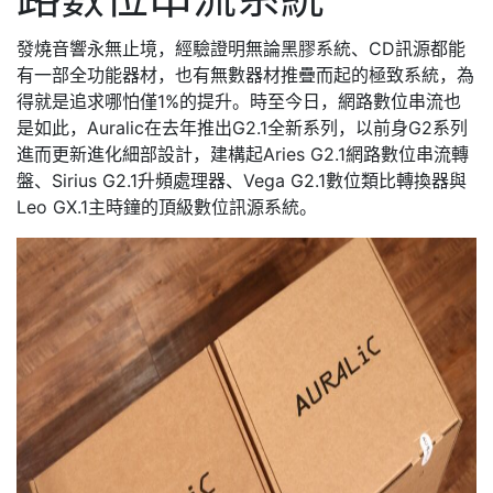
發燒音響永無止境，經驗證明無論黑膠系統、CD訊源都能
有一部全功能器材，也有無數器材推疊而起的極致系統，為
得就是追求哪怕僅1%的提升。時至今日，網路數位串流也
是如此，Auralic在去年推出G2.1全新系列，以前身G2系列
進而更新進化細部設計，建構起Aries G2.1網路數位串流轉
盤、Sirius G2.1升頻處理器、Vega G2.1數位類比轉換器與
Leo GX.1主時鐘的頂級數位訊源系統。