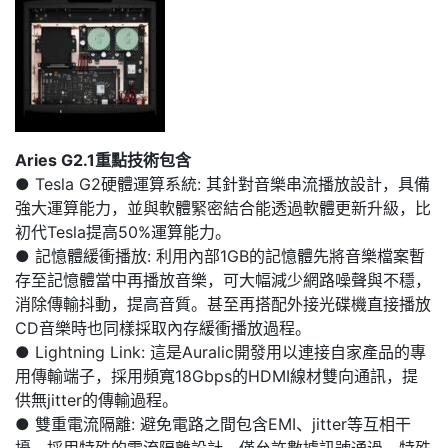
Aries G2.1重點技術包含
● Tesla G2硬體運算系統: 其針對音樂串流播放設計，具備
強大運算能力，並與軟體緊密結合能透過軟體更新升級，比
初代Tesla提高50%運算能力。
● 記憶體緩衝播放: 利用內部1GB的記憶體先將音樂檔案暫
存至記憶體當中再播放音樂，可大幅減少網路噪聲與不穩，
消除傳輸抖動，提高音質。甚至再搭配外接光碟機直接播放
CD音樂時也同樣採取內存緩衝播放過程。
● Lightning Link: 這是Auralic開發用以連接自家產品的專
用傳輸端子，採用頻寬18Gbps的HDMI線材雙向通訊，提
供無jitter的傳輸過程。
● 雙重電流隔離: 避免電路之間包含EMI、jitter等互相干