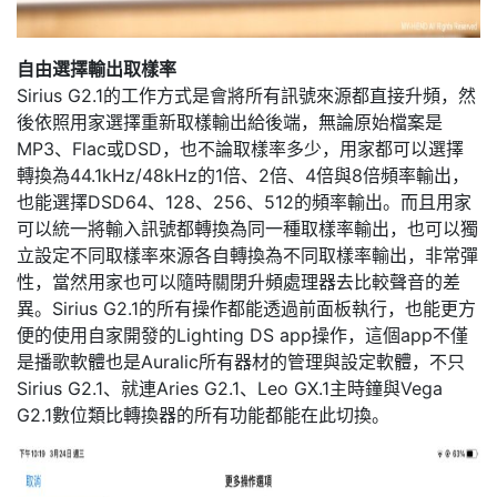
自由選擇輸出取樣率
Sirius G2.1的工作方式是會將所有訊號來源都直接升頻，然
後依照用家選擇重新取樣輸出給後端，無論原始檔案是
MP3、Flac或DSD，也不論取樣率多少，用家都可以選擇
轉換為44.1kHz/48kHz的1倍、2倍、4倍與8倍頻率輸出，
也能選擇DSD64、128、256、512的頻率輸出。而且用家
可以統一將輸入訊號都轉換為同一種取樣率輸出，也可以獨
立設定不同取樣率來源各自轉換為不同取樣率輸出，非常彈
性，當然用家也可以隨時關閉升頻處理器去比較聲音的差
異。Sirius G2.1的所有操作都能透過前面板執行，也能更方
便的使用自家開發的Lighting DS app操作，這個app不僅
是播歌軟體也是Auralic所有器材的管理與設定軟體，不只
Sirius G2.1、就連Aries G2.1、Leo GX.1主時鐘與Vega
G2.1數位類比轉換器的所有功能都能在此切換。