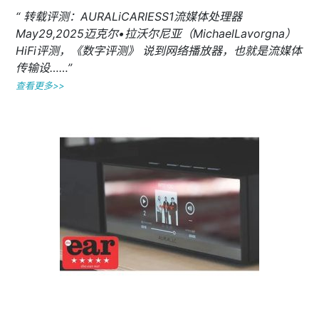
“ 转载评测：AURALiCARIESS1流媒体处理器
May29,2025迈克尔•拉沃尔尼亚（MichaelLavorgna）
HiFi评测，《数字评测》 说到网络播放器，也就是流媒体
传输设……”
查看更多>>