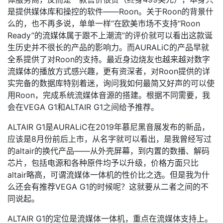
是提供媒体库和操控的软件——Roon。关于Roon的背景什
么的，也不再多说，单单一样“在欧美市场不支持“Roon
Ready”的流媒体属于跟不上潮流”的评价就可以看出这款诞
生历史并不很长的产品的影响力。而AURALiC的产品早就
全系提供了对Roon的支持。最近身边烧友也越来越对数字
流媒体的播放方式感兴趣，更有资深者，对Roon提供的详
实完备的数据库特别着迷，询问我如何最简又好声的可以使
用Roon，完成系统流媒体音源的搭建。根据不同需要，我
会在VEGA G1和ALTAIR G1之间给予推荐。
ALTAIR G1是AURALiC在2019年慕尼黑音展发布的新品，
应该是8月份前后上市，从名字就可以看出，是我曾经写过
的altair的换代产品——从外壳屏幕，到内置的数播、解码
芯片，包括电源和各种原件均予以升级，价格方面只比
altair略高，可谓流媒体一体机的性价比之选。但是我为什
么还会有推荐VEGA G1的时候呢？这就要从二者之间的不
同说起。
ALTAIR G1的定位是流媒体一体机，重点在流媒体支持上。