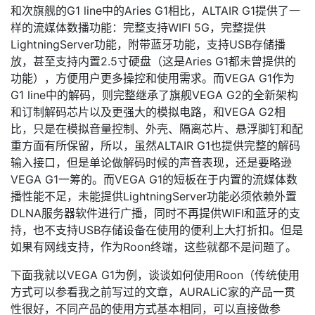
和次旗舰的G1 line中的Aries G1相比，ALTAIR G1提供了一
样的流媒体数播功能：完整支持WIFI 5G，完整提供
LightningServer功能，附带蓝牙功能，支持USB存储播
放，甚至支持内置2.5寸硬盘（这是Aries G1都未曾提供的
功能），方便用户更多操控和使用需求。而VEGA G1作为
G1 line中的解码，则完整继承了旗舰VEGA G2的全新架构
和订制解码芯片以及更强大的模拟电路，和VEGA G2相
比，只是在模拟音量控制、外壳、隔离芯片、悬浮脚钉和配
重方面有所保留，所以，虽然ALTAIR G1也提供完整的解码
输入接口，但是单论做解码时候的声音表现，还是要略逊
VEGA G1一筹的。而VEGA G1的短板在于内置的流媒体数
播性能不足，未能提供LightningServer功能必须依赖外置
DLNA服务器软件进行广播，同时不再提供WIFI和蓝牙的支
持，也不支持USB存储设备在使用的便利上大打折扣。但是
如果有网线支持，作为Roon终端，这些就都不是问题了。
下面我就以VEGA G1为例，谈谈如何使用Roon（传统使用
方式可以参看我之前写过的文章，AURALiC家的产品一贯
性很好，不同产品的使用方式基本相同，可以直接做参