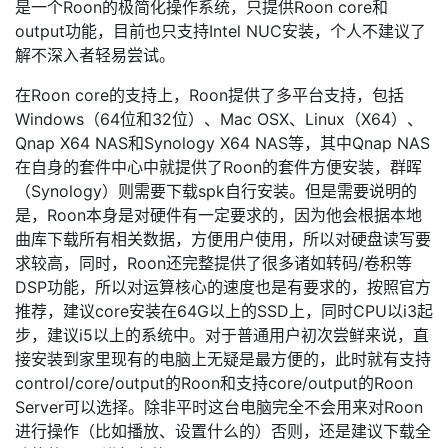
是一个Roon的极简化操作系统，只提供Roon core和
output功能，目前也只支持Intel NUC安装，个人不建议了
解不深入者轻易尝试。
在Roon core的支持上，Roon提供了多平台支持，包括
Windows（64位和32位）、Mac OSX、Linux（X64）、
Qnap X64 NAS和Synology X64 NAS等，其中Qnap NAS
在自身的套件中心中就提供了Roon的套件方便安装，群晖
（Synology）则需要下载spk自行安装。但是需要说明的
是，Roon本身是对硬件有一定要求的，因为他会根据本地
曲库下载所有相关数据，方便用户使用，所以对硬盘读写要
求较高，同时，Roon还完整提供了很多诸如转码/卷积等
DSP功能，所以对运算核心的速度也是有要求的，按照官方
推荐，建议core安装在64G以上的SSD上，同时CPU以i3起
步，建议i5以上的系统中。对于普通用户初次尝鲜来说，直
接安装到家里现有的电脑上无疑是最方便的，此时就有支持
control/core/output的Roon和支持core/output的Roon
Server可以选择。除非平时这台电脑完全不会用来对Roon
进行操作（比如播放、设置什么的）否则，还是建议下载全