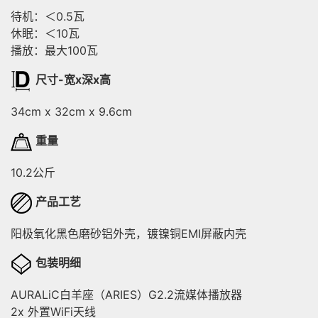
待机：＜0.5瓦
休眠：＜10瓦
播放：最大100瓦
尺寸-宽x深x高
34cm x 32cm x 9.6cm
重量
10.2公斤
产品工艺
阳极氧化黑色磨砂铝外壳，镀镍铜EMI屏蔽内壳
包装明细
AURALiC白羊座（ARIES）G2.2流媒体播放器
2x 外置WiFi天线