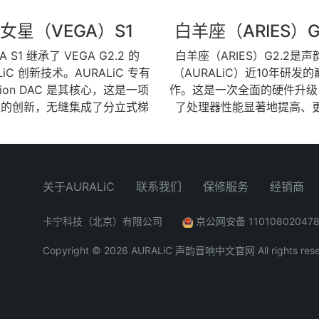
女星（VEGA）S1
白羊座（ARIES）G
A S1 继承了 VEGA G2.2 的
白羊座（ARIES）G2.2是
LiC 创新技术。AURALiC 专有
（AURALiC）近10年研发
sion DAC 是其核心，这是一项
作。这是一次全面的硬件升级
性的创新，无缝集成了分立式梯
了处理器性能显著地提高、
elta-Sigma DAC 设计的最佳
USB解码的兼容性和更纯净
除了这种先进的 DAC 技术外，
应，以上种种改进都是为了创
GA S1 还集成了直接数据记录
未来的流媒体的能力，使您在
R）、电流隔离、模拟音量控制
年都得以站在流媒体技术的前
关于AURALiC
联系我们
保修服务
经销商
拟前置放大器功能，这些功能源
羊座（ARIES）G2.2可以灵
誉的 VEGA G2.2，确保了无
本地存储的音乐，或者来自于
卡宁科技（北京）有限公司
京公网安备 11010802047
比的细节和精度的聆听体验。基
音乐、Amazon Music Unlim
择、自然声音和可靠性的价值
KKBox、TIDAL、Qobuz等
Copyright © 2026 AURALiC 声韵音响中文官网 All rights rese
我们的理念是我们设计的每一件
的音乐。您可以使用我们先
的基本组成部分。在声音方面，
Lightning流媒体平台上的播
设计了我们的软件和硬件，以确
内存缓存技术、无缝播放和B
性和自然的声音，让您通过扬声
Perfect多房间播放等功能。