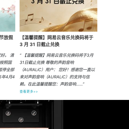
明节放假
【温馨提醒】网易云音乐兑换码将于
3 月 31 日截止兑换
好。 清
“ 【温馨提醒】网易云音乐兑换码将于3月
将按照国
31日截止兑换 尊敬的声韵音响
暂停全部
（AURALiC）用户： 您好！感谢您一直以
6年4月4
来对声韵音响（AURALiC）的支持与信
赖。在此温馨提醒您：声韵音响……”
查看更多>>