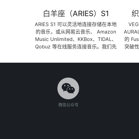
白羊座（ARIES）S1
织
ARIES S1 可以灵活地连接存储在本地
VEG
的音乐，或从网易云音乐、 Amazon
AURA
Music Unlimited、KKBox、TIDAL、
的 Fu
Qobuz 等在线服务连接音乐。我们先
突破
进的 Lightning 流媒体平台可让您利
形图和 D
用设备播放列表、内存缓存、无缝播
元件。
放和 Bit-Perfect 多房间功能等功能。
VE
ARIES S1 提供了大量旨在优化音频信
（DD
号的处理功能：高质量重采样器、参
和模
数均衡器、扬声器放置补偿和响度调
自广受赞
节。该产品在 ARIES 系列中首次可以
与伦
微信公众号
处理来自数字或 USB 输入的输入信
于选
号。利用其板载 Tesla G3 平台，
观，
ARIES S1 处理信号，在应用用户选择
产品
的处理功能以提高音频质量之前有效
我们
地消除抖动和伪影。然后，处理后的
保中