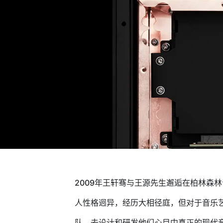
2009年王轩骞与王源先生邂逅在柏林森
人性格迥异，经历大相径庭，但对于音乐艺
队，去设计和研发他们心目中真正的现代音响