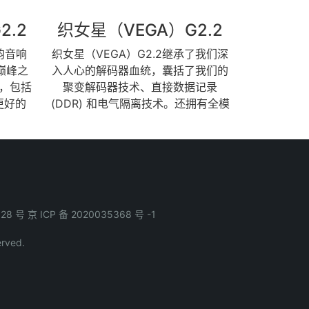
2.2
织女星（VEGA）G2.2
声韵音响
织女星（VEGA）G2.2继承了我们深
的巅峰之
入人心的解码器血统，囊括了我们的
，包括
聚变解码器技术、直接数据记录
更好的
(DDR) 和电气隔离技术。还拥有全模
的电源供
拟的前置放大器功能，内置真正模拟
造适应
的电阻梯形阵列音量控制，为我们甲
未来数
类ORFEO输出模块提供优质的无噪声
沿。白
信号。突破性的聚变（Fusion）解码
活地连接
器不依赖前端的时钟信号运行。我们
网易云
的DDR技术将音频数据录入特斯拉
828 号
京 ICP 备 2020035368 号 -1
ited、
（Tesla）G3平台的内存中，用我们的
在线服务
60飞秒技术重整时钟，实现无抖动的
rved.
进的
信号传输。将我们专有的数字滤波和
放列表、
重采样技术与最后数模转换阶段的精
it-
确开关网络结合，织女星（VEGA）
还提供了
G2.2提供了卓越的音质表现。这些尖