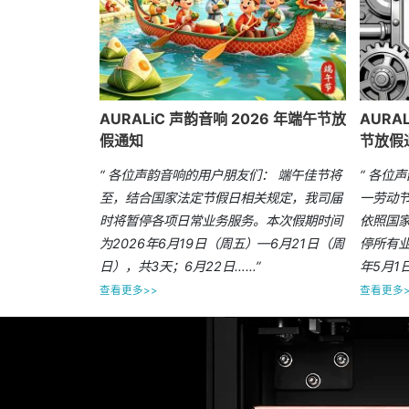
AURALiC 声韵音响 2026 年端午节放
AURA
假通知
节放假
“ 各位声韵音响的用户朋友们： 端午佳节将
“ 各位
至，结合国家法定节假日相关规定，我司届
一劳动节
时将暂停各项日常业务服务。本次假期时间
依照国
为2026年6月19日（周五）—6月21日（周
停所有业
日），共3天；6月22日……”
年5月1
查看更多>>
查看更多>